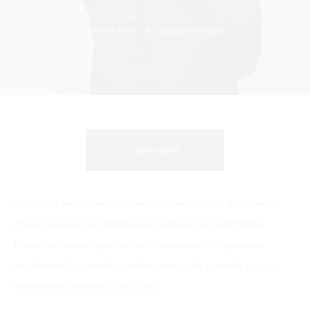
Minimal Space
Стрижка и укладка
Записаться
Мастерски выполненная стрижка освежит образ и подчеркнет
стиль. Вдобавок она обязательно поднимет вам настроение.
Каждая женщина стремится быть уникальной. С правильно
подобранной стрижкой и профессиональной укладкой удастся
кардинально изменить свой образ.