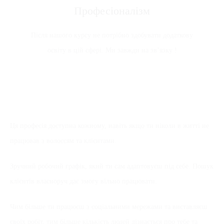
Професіоналізм
Після нашого курсу не потрібно здобувати додаткову
освіту в цій сфері. Ми завжди на зв’язку !
Ця професія доступна кожному, навіть якщо ти ніколи в житті не
працював з волоссям та клієнтами.
Зручний робочий графік, який ти сам адаптовуєш під себе. Пошук
клієнтів власноруч дає змогу вільно працювати.
Чим більше ти працюєш з соціальними мережами та виставляєш
своїх робіт, тим більше кількість людей дізнається про тебе та