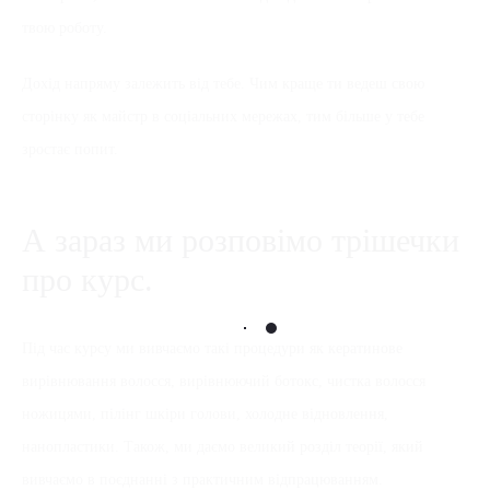
твою роботу.
Дохід напряму залежить від тебе. Чим краще ти ведеш свою
сторінку як майстр в соціальних мережах, тим більше у тебе
зростає попит.
А зараз ми розповімо трішечки
про курс.
Під час курсу ми вивчаємо такі процедури як кератинове
вирівнювання волосся, вирівнюючий ботокс, чистка волосся
ножицями, пілінг шкіри голови, холодне відновлення,
нанопластики. Також, ми даємо великий розділ теорії, який
вивчаємо в поєднанні з практичним відпрацюванням.