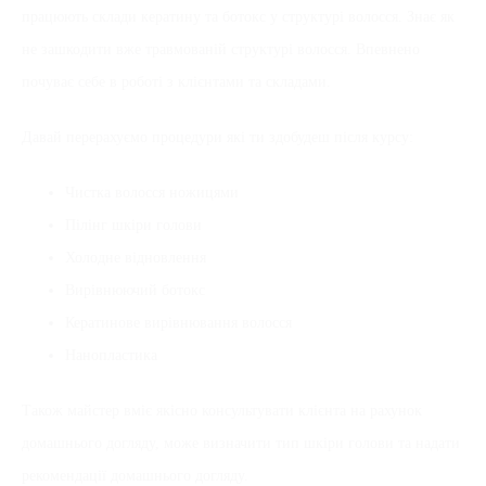
працюють склади кератину та ботокс у структурі волосся. Знає як
не зашкодити вже травмованій структурі волосся. Впевнено
почуває себе в роботі з клієнтами та складами.
Давай перерахуємо процедури які ти здобудеш після курсу:
Чистка волосся ножицями
Пілінг шкіри голови
Холодне відновлення
Вирівнюючий ботокс
Кератинове вирівнювання волосся
Нанопластика
Також майстер вміє якісно консультувати клієнта на рахунок
домашнього догляду, може визначити тип шкіри голови та надати
рекомендації домашнього догляду.